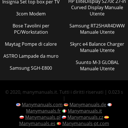
HP EliteDisplay S270c 27-in
Insignia Set top box per TV
Curved Display Manuale
3com Modem
Utente
Bose Tavolini per
Samsung RT25HAR4DWW
PC/Workstation
Manuale Utente
Maytag Pompe di calore
Skyrc e4 Balance Charger
Manuale Utente
ASTRO Lampade da muro
Suunto M-3 GLOBAL
Samsung SGH-E800
Manuale Utente
© 2020, manymanuals.it. Tutti i diritti riservati | 0.023 s
|
Manymanuals.com
Manymanuals.de
Manymanuals.fr
Manymanuals.it
Manymanuals.pl
Manymanuals.cz
Manymanuals.es
Manymanuals-pt.com