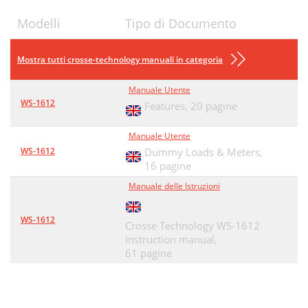
Modelli
Tipo di Documento
Mostra tutti crosse-technology manuali in categoria
Manuale Utente
WS-1612
Features,
20 pagine
Manuale Utente
WS-1612
Dummy Loads & Meters,
16 pagine
Manuale delle Istruzioni
WS-1612
Crosse Technology WS-1612
Instruction manual,
61 pagine