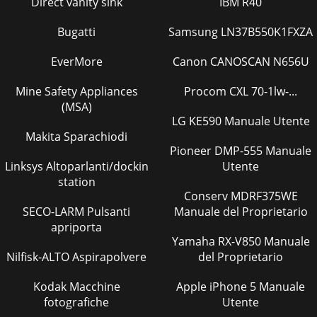
Direct vanity sink
IBM R40
Bugatti
Samsung LN37B550K1FXZA
EverMore
Canon CANOSCAN N656U
Mine Safety Appliances
Procom CXL 70-1lw-...
(MSA)
LG KE590 Manuale Utente
Makita Sparachiodi
Pioneer DMP-555 Manuale
Linksys Altoparlanti/dockin
Utente
station
Conserv MDRF375WE
SECO-LARM Pulsanti
Manuale del Proprietario
apriporta
Yamaha RX-V850 Manuale
Nilfisk-ALTO Aspirapolvere
del Proprietario
Kodak Macchine
Apple iPhone 5 Manuale
fotografiche
Utente