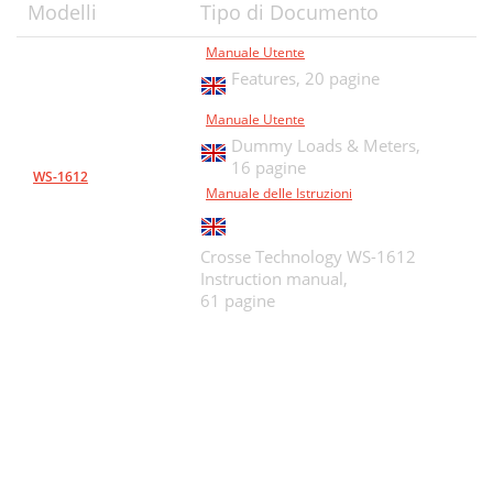
Modelli
Tipo di Documento
Manuale Utente
Features,
20 pagine
Manuale Utente
Dummy Loads & Meters,
16 pagine
WS-1612
Manuale delle Istruzioni
Crosse Technology WS-1612
Instruction manual,
61 pagine