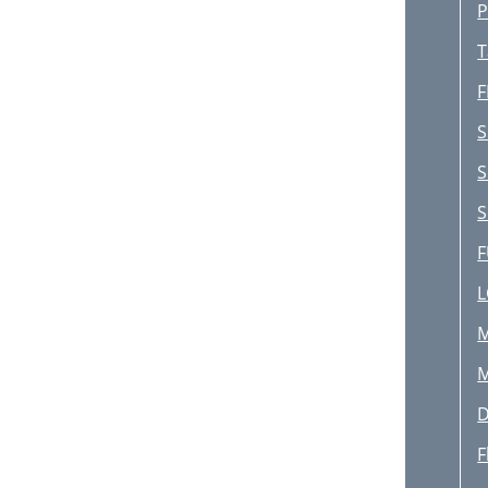
P
T
F
S
S
S
F
L
M
M
D
F