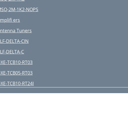
SQ-2M-1K2-NOPS
mpliﬁ ers
ntenna Tuners
LF-DELTA-CIN
LF-DELTA-C
XE-TCB10-RT03
XE-TCB05-RT03
XE-TCB10-RT24I
XE-TCB10-RT18I
C Power & Accessories