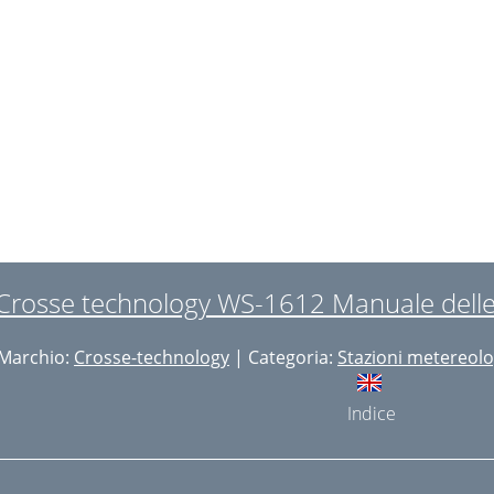
Crosse technology WS-1612 Manuale delle I
Marchio:
Crosse-technology
| Categoria:
Stazioni metereol
Indice