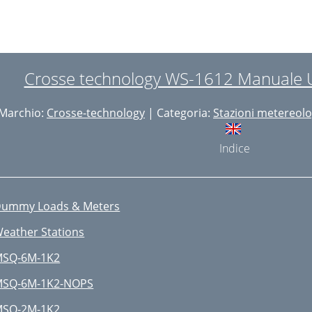
Crosse technology WS-1612 Manuale U
Marchio:
Crosse-technology
| Categoria:
Stazioni metereol
Indice
ummy Loads & Meters
eather Stations
SQ-6M-1K2
SQ-6M-1K2-NOPS
SQ-2M-1K2