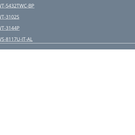
T-5432TWC-BP
T-3102S
T-3144P
S-8117U-IT-AL
a Crosse Technology, Ltd