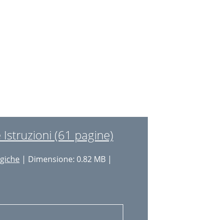
struzioni (61 pagine)
ogiche
| Dimensione: 0.82 MB |