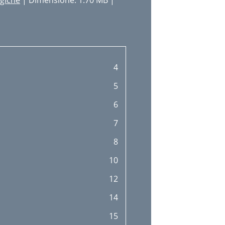
ogiche
| Dimensione: 1.70 MB |
4
5
6
7
8
10
12
14
15