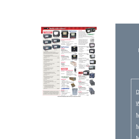
D
W
M
M
M