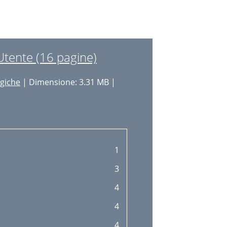
tente (16 pagine)
ogiche
| Dimensione: 3.31 MB |
1
3
4
4
4