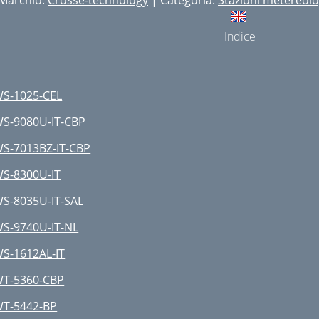
Marchio:
Crosse-technology
| Categoria:
Stazioni metereol
Indice
S-1025-CEL
S-9080U-IT-CBP
S-7013BZ-IT-CBP
S-8300U-IT
S-8035U-IT-SAL
S-9740U-IT-NL
S-1612AL-IT
T-5360-CBP
T-5442-BP